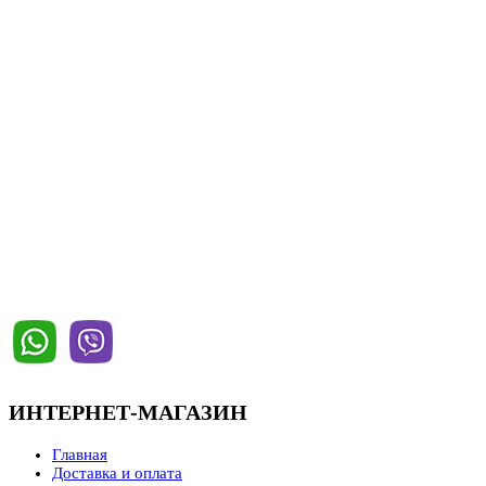
+7 (903) 301-91-22
г. Самара, ул. Красноармейская, 1 к1, секция 137
(отдельный вход с парковки со стороны Волги)
Режим работы:
Пн-Пт 9:00-17:00, Сб 9:00-16:00, Вс выходной
krepmag.online@yandex.ru
ИНТЕРНЕТ-МАГАЗИН
Главная
Доставка и оплата