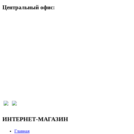
Центральный офис:
+7 (903) 301-91-22
г. Самара, ул. Красноармейская, 1 к1, секция 137
(отдельный вход с парковки со стороны Волги)
Режим работы:
Пн-Пт 9:00-17:00, Сб 9:00-16:00, Вс выходной
krepmag.online@yandex.ru
ИНТЕРНЕТ-МАГАЗИН
Главная