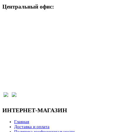
Центральный офис:
+7 (903) 301-91-22
г. Самара, ул. Красноармейская, 1 к1, секция 137 (о
Режим работы:
Пн-Пт 9:00-17:00, Сб 9:00-16:00, Вс выходной
krepmag.online@yandex.ru
ИНТЕРНЕТ-МАГАЗИН
Главная
Доставка и оплата
Политика конфиденциальности