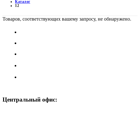
Каталог
12
Товаров, соответствующих вашему запросу, не обнаружено.
Шайбы крепежные
Гайки высокопрочные 10.0-12.0
Шпильки высокопрочные 10.9-12.9
–
Шлифовальные круги Josili
Фибровые круги
Центральный офис:
+7 (903) 301-91-22