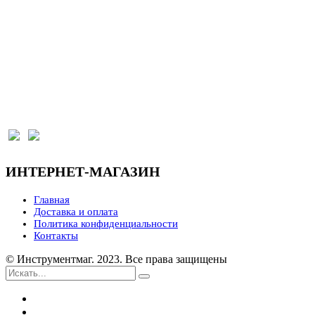
г. Самара, ул. Красноармейская, 1 к1, секция 137
(отдельный вход с парковки со стороны Волги)
Режим работы:
Пн-Пт 9:00-17:00, Сб 9:00-16:00, Вс выходной
krepmag.online@yandex.ru
ИНТЕРНЕТ-МАГАЗИН
Главная
Доставка и оплата
Политика конфиденциальности
Контакты
© Инструментмаг. 2023. Все права защищены
Каталог
Доставка и оплата